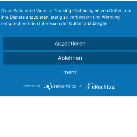
pindelbock S4d
Diese Seite nutzt Website-Tracking-Technologien von Dritten, um
it Anzeigevorrichtung, mit O-Ring Dichtung
ihre Dienste anzubieten, stetig zu verbessern und Werbung
entsprechend den Interessen der Nutzer anzuzeigen.
ie benötigen Informationen zu einem Produkt ?
der ist der Artikel, den Sie suchen, nicht aufgeführt ?
onderkonstruktionen nach Kundenwunsch sind unsere Stärke !
Akzeptieren
Sprechen Sie uns an
!
ir helfen Ihnen gerne bei allen Fragen rund um das Thema Mechanische
Ablehnen
ernbedienteile.
mehr
Powered by
&