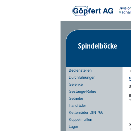
Spindelböcke
Bedienstellen
P
Durchführungen
Gelenke
S
Gestänge-Rohre
S
Getriebe
m
Handräder
Kettenräder DIN 766
Kuppelmuffen
S
Lager
m