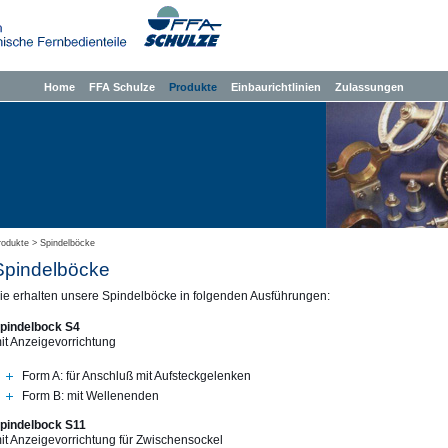
Home
FFA Schulze
Produkte
Einbaurichtlinien
Zulassungen
rodukte
>
Spindelböcke
Spindelböcke
ie erhalten unsere Spindelböcke in folgenden Ausführungen:
pindelbock S4
it Anzeigevorrichtung
Form A: für Anschluß mit Aufsteckgelenken
Form B: mit Wellenenden
pindelbock S11
it Anzeigevorrichtung für Zwischensockel